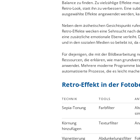
Balance zu finden. Zu vielzählige Effekte 
Retro-Look, statt ihn zu verbessern. Eine su
ausgewählte Effekte angewendet werden, ka
Neben dem ästhetischen Gesichtspunkt rufen
Retro-Effekte wecken eine Sehnsucht nach d
eine zusätzliche emotionale Ebene verleiht.
und in den sozialen Medien so beliebt ist, da
Für diejenigen, die mit der Bildbearbeitung no
Ressourcen, die erklären, wie man grundver
anwendet. Mehrere moderne Programme biete
automatisierte Prozesse, die es leicht machen
Retro-Effekt in der Foto
TECHNIK
TOOLS
AN
Sepia-Tonung
Farbfilter
Al
si
Körnung
Texturfilter
An
hinzufügen
Vignettierung
Abdunkelungsfilter
Fo