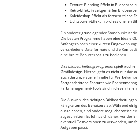
Texture-Blending-Effekt in Bildbearbei
Retro-Effekt in zeitgemäßen Bildbear
Kaleidoskop-Effekt als fortschrittliche
Lichtspuren-Effekt in professionellen
Ein anderer grundlegender Standpunkt ist d
Die besten Programme haben eine ideale Obe
Anfängern nach einer kurzen Eingewöhnungsz
verschiedene Dateiformate und die Kompatib
eine breite Benutzerbasis zu bedienen.
Das
Bildbearbeitungsprogramm
spielt auch e
Grafikdesign. Hierbei geht es nicht nur daru
auch darum, visuelle Inhalte für Werbekamp
Fortgeschrittene Features wie Ebenenmanag
Farbmanagement-Tools sind in diesen Fällen
Die Auswahl des richtigen Bildbearbeitungs
Fähigkeiten des Benutzers ab. Während eini
auszeichnen, sind andere möglicherweise ein
zugeschnitten. Es lohnt sich daher, vor der
eventuell Testversionen zu verwenden, um f
Aufgaben passt.