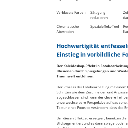
Verblasste Farben
Sättigung
Ze
reduzieren
dar
Chromatische
Spezialeffekt-Tool
Ret
Aberration
Ka
Hochwertigität entfessel
Einstieg in vorbildliche
Der Kaleidoskop-Effekt in Fotobearbeitun
Illusionen durch Spiegelungen und Wiede
Traumwelt entführen.
Der Prozess der Fotobearbeitung mit einem
Schritten wie dem Zuschneiden und Anpassen
abgeschlossen sind, kann der clevere Teil b
unverwechselbare Perspektive auf das sonst 
Textur eines Fotos so verändern, dass das E
Um diesen Effekt zu erzeugen, benutzen die
Bild segmentiert und es dann spiegelt oder a