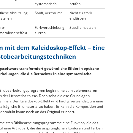
systematisch
prüfen
itliche Abnutzung
Sanft, verträumt
Nicht zu stark
stellen
entfärben
ro-
Farbverschiebung,
Subtil einsetzen
meralinseneffekt
surreal
n mit dem Kaleidoskop-Effekt – Eine
 Fotobearbeitungstechniken
gssoftware transformiert gewöhnliche Bilder in optische
rholungen, die die Betrachter in eine symmetrische
 Bildbearbeitungsprogramm beginnt meist mit elementaren
 der Lichtverhältnisse. Doch sobald diese Grundlagen
eginnen. Der Kaleidoskop-Effekt wird häufig verwendet, um eine
alltägliche Bildmaterial zu haben. Er kann die Komposition und
ndprodukt kaum noch an das Original erinnert.
 meisten Bildbearbeitungsprogramme eine Funktion, die das
uf eine Art rotiert, die die ursprünglichen Konturen und Farben