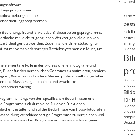
Übersi
tungssoftware
beitungsprogrammen
 Fotobearbeitungstechnik
TAGS 
 Bildbearbeitungsprogrammen
best
bild
ie Bedienungsfreundlichkeit des Bildbearbeitungsprogramms.
rfläche mit leicht zugänglichen Werkzeugen, die auch von
bestes
eit ideal genutzt werden. Zudem ist die Unterstützung für
anfäng
ilität mit verschiedenartigen Betriebssystemen ein Muss, um
Bildbe
Bi
ine elementare Rolle in der professionellen Fotografie und
pr
m, Bilder für den persönlichen Gebrauch zu optimieren, sondern
agnen, Websites und andere Medien professionell zu gestalten.
Bildbe
ement, Maskierungstechniken und erweiterte
bildbe
 besonders wichtig.
Bild
programms hängt von den spezifischen Bedürfnissen und
für 
ge Programme sich durch eine Fülle von Funktionen
Bildbe
facher gestaltet und auf die Bedürfnisse von Hobbyfotografen
bildbe
 Entscheidung verschiedenartige Programme zu vergleichen und
comput
estzustellen, welches Programm am besten zu den eigenen
Deutsc
bildbe