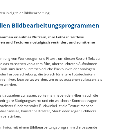
en in digitaler Bildbearbeitung.
uellen Bildbearbeitungsprogrammen
ammen erlaubt es Nutzern, ihre Fotos in zeitlose
en und Texturen nostalgisch verändert und somit eine
lung von Werkzeugen und Filtern, um diesen Retro-Effekt zu
 die das Aussehen von altem Film, überbelichteten Aufnahmen
ools simulieren unterschiedliche Blickpunkte der analogen
oder Farbverschiebung, die typisch für ältere Fototechniken
n ein Foto bearbeitet werden, um es so aussehen zu lassen, als
en worden.
t aussehen zu lassen, sollte man neben den Filtern auch die
edrigere Sättigungswerte und ein weicherer Kontrast tragen
n nächster fundamentaler Blickwinkel ist die Textur; manche
rensweise, künstliche Kratzer, Staub oder sogar Lichtlecks
en verstärken.
von Fotos mit einem Bildbearbeitungsprogramm die passende