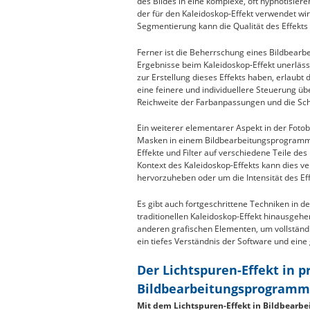
des Bildes in eine komplexe, oft hypnotisie
der für den Kaleidoskop-Effekt verwendet wir
Segmentierung kann die Qualität des Effekts 
Ferner ist die Beherrschung eines Bildbearb
Ergebnisse beim Kaleidoskop-Effekt unerlä
zur Erstellung dieses Effekts haben, erlau
eine feinere und individuellere Steuerung üb
Reichweite der Farbanpassungen und die Sch
Ein weiterer elementarer Aspekt in der Fotob
Masken in einem Bildbearbeitungsprogramm z
Effekte und Filter auf verschiedene Teile d
Kontext des Kaleidoskop-Effekts kann dies v
hervorzuheben oder um die Intensität des Ef
Es gibt auch fortgeschrittene Techniken in 
traditionellen Kaleidoskop-Effekt hinausgeh
anderen grafischen Elementen, um vollständi
ein tiefes Verständnis der Software und eine 
Der Lichtspuren-Effekt in p
Bildbearbeitungsprogram
Mit dem Lichtspuren-Effekt in Bildbear