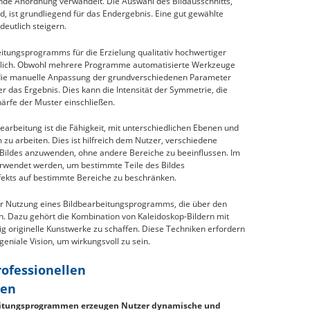
rende Anordnung verwandelt. Die Auswahl des Bildausschnitts,
d, ist grundliegend für das Endergebnis. Eine gut gewählte
deutlich steigern.
eitungsprogramms für die Erzielung qualitativ hochwertiger
sslich. Obwohl mehrere Programme automatisierte Werkzeuge
bt die manuelle Anpassung der grundverschiedenen Parameter
er das Ergebnis. Dies kann die Intensität der Symmetrie, die
ärfe der Muster einschließen.
earbeitung ist die Fähigkeit, mit unterschiedlichen Ebenen und
u arbeiten. Dies ist hilfreich dem Nutzer, verschiedene
es Bildes anzuwenden, ohne andere Bereiche zu beeinflussen. Im
erwendet werden, um bestimmte Teile des Bildes
fekts auf bestimmte Bereiche zu beschränken.
der Nutzung eines Bildbearbeitungsprogramms, die über den
en. Dazu gehört die Kombination von Kaleidoskop-Bildern mit
g originelle Kunstwerke zu schaffen. Diese Techniken erfordern
geniale Vision, um wirkungsvoll zu sein.
rofessionellen
men
beitungsprogrammen erzeugen Nutzer dynamische und