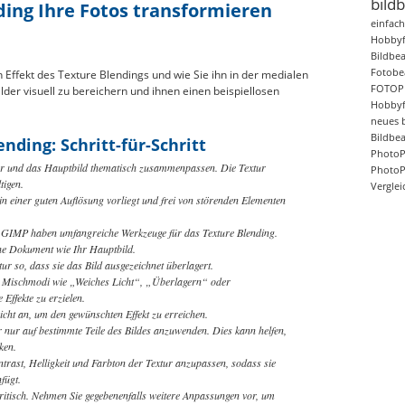
bild
ding Ihre Fotos transformieren
einfac
Hobbyf
Bildbe
Fotobe
Effekt des Texture Blendings und wie Sie ihn in der medialen
FOTO
der visuell zu bereichern und ihnen einen beispiellosen
Hobbyf
neues 
Bildbe
nding: Schritt-für-Schritt
PhotoP
tur und das Hauptbild thematisch zusammenpassen. Die Textur
PhotoP
tigen.
Verglei
i in einer guten Auflösung vorliegt und frei von störenden Elementen
GIMP haben umfangreiche Werkzeuge für das Texture Blending.
che Dokument wie Ihr Hauptbild.
tur so, dass sie das Bild ausgezeichnet überlagert.
n Mischmodi wie „Weiches Licht“, „Überlagern“ oder
Effekte zu erzielen.
icht an, um den gewünschten Effekt zu erreichen.
r nur auf bestimmte Teile des Bildes anzuwenden. Dies kann helfen,
ken.
trast, Helligkeit und Farbton der Textur anzupassen, sodass sie
fügt.
kritisch. Nehmen Sie gegebenenfalls weitere Anpassungen vor, um