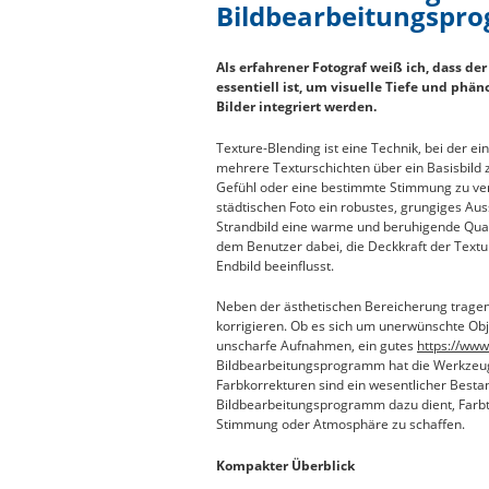
Bildbearbeitungspr
Als erfahrener Fotograf weiß ich, dass d
essentiell ist, um visuelle Tiefe und ph
Bilder integriert werden.
Texture-Blending ist eine Technik, bei der 
mehrere Texturschichten über ein Basisbild 
Gefühl oder eine bestimmte Stimmung zu verl
städtischen Foto ein robustes, grungiges Au
Strandbild eine warme und beruhigende Qual
dem Benutzer dabei, die Deckkraft der Textur 
Endbild beeinflusst.
Neben der ästhetischen Bereicherung tragen
korrigieren. Ob es sich um unerwünschte Obj
unscharfe Aufnahmen, ein gutes
https://www
Bildbearbeitungsprogramm hat die Werkzeu
Farbkorrekturen sind ein wesentlicher Bestan
Bildbearbeitungsprogramm dazu dient, Farb
Stimmung oder Atmosphäre zu schaffen.
Kompakter Überblick