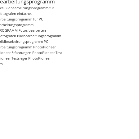
bearbeitungsprogramm
hes Bildbearbeitungsprogramm für
otografen
einfaches
arbeitungsprogramm für PC
arbeitungsprogramm
PROGRAMM
Fotos bearbeiten
otografen Bildbearbeitungsprogramm
bildbearbeitungsprogramm
PC
arbeitungsprogramm
PhotoPioneer
ioneer Erfahrungen
PhotoPioneer Test
ioneer Testsieger
PhotoPioneer
ch