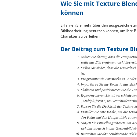
Wie Sie mit Texture Blen
können
Erfahren Sie mehr über den ausgezeichneten 
Bildbearbeitung benutzen können, um Ihre Bil
Charakter zu verleihen.
Der Beitrag zum Texture Ble
Achten Sie darauf, dass die Haupttex
sollte das Bild ergänzen, nicht überwäl
Stellen Sie sicher, dass die Texturdate
ist.
Programme wie FotoWorks XL 2 oder 
Importieren Sie die Textur in das glei
Skalieren und positionieren Sie die Tex
Experimentieren Sie mit verschiedene
„Multiplizieren“, um verschiedenartige 
Passen Sie die Deckkraft der Textursch
Erstellen Sie eine Maske, um die Textu
den Fokus auf das Hauptsubjekt zu len
Nutzen Sie Einstellungsebenen, um Kon
sich harmonisch in das Gesamtbild ein
Betrachten Sie das resultierende Bild 