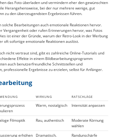
machen das Foto überladen und vermindern eher den gewünschten
btile Herangehensweise, bei der nur mehrere wenige, gut
nn zu den überzeugendsten Ergebnissen führen.
 solche Bearbeitungen auch emotionale Reaktionen hervor.
er Vergangenheit oder rufen Erinnerungen hervor, was Fotos
 Dies ist einer der Gründe, warum der Retro-Look in der Werbung
 er oft sofortige emotionale Reaktionen auslöst.
ch nicht vertraut sind, gibt es zahlreiche Online-Tutorials und
schiedene Effekte in einem Bildbearbeitungsprogramm
n auch benutzerfreundliche Schnittstellen und
, professionelle Ergebnisse zu erzielen, selbst für Anfänger.
bearbeitung
WENDUNG
WIRKUNG
RATSCHLÄGE
terungsprozess
Warm, nostalgisch
Intensität anpassen
mulieren
aloge Filmoptik
Rau, authentisch
Moderate Körnung
wählen
kussierung erhöhen
Dramatisch,
Randunschärfe