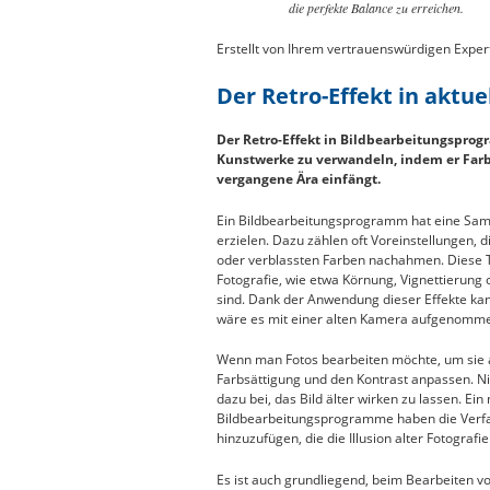
die perfekte Balance zu erreichen.
Erstellt von Ihrem vertrauenswürdigen Expert
Der Retro-Effekt in akt
Der Retro-Effekt in Bildbearbeitungsprogr
Kunstwerke zu verwandeln, indem er Farb
vergangene Ära einfängt.
Ein Bildbearbeitungsprogramm hat eine Samm
erzielen. Dazu zählen oft Voreinstellungen,
oder verblassten Farben nachahmen. Diese T
Fotografie, wie etwa Körnung, Vignettierung 
sind. Dank der Anwendung dieser Effekte kan
wäre es mit einer alten Kamera aufgenomm
Wenn man Fotos bearbeiten möchte, um sie al
Farbsättigung und den Kontrast anpassen. Ni
dazu bei, das Bild älter wirken zu lassen. Ei
Bildbearbeitungsprogramme haben die Verfah
hinzuzufügen, die die Illusion alter Fotografi
Es ist auch grundliegend, beim Bearbeiten 