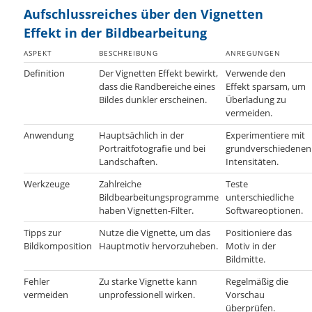
Aufschlussreiches über den Vignetten
Effekt in der Bildbearbeitung
ASPEKT
BESCHREIBUNG
ANREGUNGEN
Definition
Der Vignetten Effekt bewirkt,
Verwende den
dass die Randbereiche eines
Effekt sparsam, um
Bildes dunkler erscheinen.
Überladung zu
vermeiden.
Anwendung
Hauptsächlich in der
Experimentiere mit
Portraitfotografie und bei
grundverschiedenen
Landschaften.
Intensitäten.
Werkzeuge
Zahlreiche
Teste
Bildbearbeitungsprogramme
unterschiedliche
haben Vignetten-Filter.
Softwareoptionen.
Tipps zur
Nutze die Vignette, um das
Positioniere das
Bildkomposition
Hauptmotiv hervorzuheben.
Motiv in der
Bildmitte.
Fehler
Zu starke Vignette kann
Regelmäßig die
vermeiden
unprofessionell wirken.
Vorschau
überprüfen.