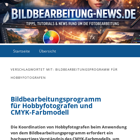
Main menu
Startseite
Übersicht
Skip to primary content
Skip to secondary content
VERSCHLAGWORTET MIT:
BILDBEARBEITUNGSPROGRAMM FÜR
HOBBYFOTOGRAFEN
Bildbearbeitungsprogramm
für Hobbyfotografen und
CMYK-Farbmodell
Die Koordination von Hobbyfotografen beim Anwendung
von dem Bildbearbeitungsprogramm erfordert ein
hochwertiges Verständnis des CMYK-Farbmodells, um