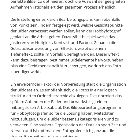
perfekte Bilder zu optimieren, doch die Auswahl der geeigneten
Aufnahmen rationalisiert den gesamten Prozess erheblich.
Die Erstellung eines klaren Bearbeitungsplans kann ebenfalls
von Punkt sein. Indem festgelegt wird, welche Gesichtspunkte
der Bilder verbessert werden sollen, kann der Hobbyfotograf
geplant an die Arbeit gehen. Dazu zählt beispielsweise das
Justieren von Helligkeit, Kontrast und Farben. Genauso die
Gebrauchsanwendung von Effekten, wie etwa einem
Tiefeneffekt, sollte im Vorfeld überlegt werden. Dieser Effekt
kann dazu beitragen, bestimmte Bildelemente hervorzuheben
plus eine Dreidimensionalität zu erzeugen, wodurch das Foto
lebendiger wirkt.
Ein erweiternder Faktor der Vorbereitung stellt die Organisation
der Bilddateien. Es empfiehlt sich, die Fotos in einer logisch
strukturierten Ordnerhierarchie abzulegen. Dies normiert das
spätere Auffinden der Bilder und bewerkstelligt einen
reibungslosen Arbeitsablauf. Das Bildbearbeitungsprogramm
für Hobbyfotografen sollte die Lösung haben, Metadaten
hinzuzufügen, um die Bilder besser zu kategorisieren und zu
verwalten. Eine saubere Organisation der Dateien spart Zeit und
Nerven und ist optimal dem Fotografen, sich ganz auf die
clevere Bearbeitung zu konzentrieren.