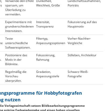
t,
Verwende den Effekt
Dunkelheit,
Landschaftsaufnahmen,
es
sparsam, um
Weichheit, Größe
Porträts
Überladung zu
vermeiden.
Experimentiere mit
Intensität,
Fokussierung auf das
grundverschiedenen
Transparenz
Hauptmotiv
Intensitäten.
Teste
Filtertyp,
Vorher-Nachher-
me
unterschiedliche
Anpassungsoptionen
Vergleiche
Softwareoptionen.
Positioniere das
Fokussierung,
Stilleben, Architektur
.
Motiv in der
Rahmung
Bildmitte.
Regelmäßig die
Gradation,
Schwarz-Weiß-
Vorschau
Anpassungstiefe
Fotografie
überprüfen.
tungsprogramme für Hobbyfotografen
g nutzen
die Verlagswirtschaft setzen Bildbearbeitungsprogramme
ne präzise Farbwiedergabe und einen hohen visuellen