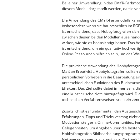
Bei einer Umwandlung in das CMYK-Farbmode
diesem Modell dargestellt werden, da sie v
Die Anwendung des CMYK-Farbmodells kann f
insbesondere wenn sie hauptsächlich im RGB-F
ist entscheidend, dass Hobbyfotografen si
zwischen diesen beiden Modellen auseinande
wirken, wie sie es beabsichtigt haben. Das
ist entscheidend, um ein qualitativ hochwert
Online-Ressourcen hilfreich sein, um das Wi
Die praktische Anwendung des Hobbyfotogra
Maß an Kreativität. Hobbyfotografen sollten e
persönlichen Vorlieben in die Bearbeitung e
unterschiedlichen Funktionen des Bildbearbe
Effekten. Das Ziel sollte dabei immer sein, d
eine künstlerische Note hinzugefügt wird. Di
technischen Verfahrensweisen stellt ein zent
Zusätzlich ist es fundamental, den Austausc
Erfahrungen, Tipps und Tricks vermag nicht a
Motivation steigern. Online-Communities, Fo
Gelegenheiten, um Angaben über die besten
Hobbyfotografen Bildbearbeitungsprogramm a
Netzwerke können auch wertvolle Rückmeldu