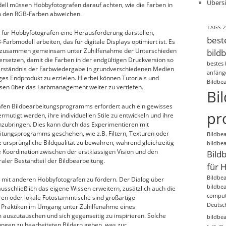
Übersi
ll müssen Hobbyfotografen darauf achten, wie die Farben in
on den RGB-Farben abweichen.
TAGS 
ür Hobbyfotografen eine Herausforderung darstellen,
best
arbmodell arbeiten, das für digitale Displays optimiert ist. Es
ch zusammen gemeinsam unter Zuhilfenahme der Unterschieden
bild
rsetzen, damit die Farben in der endgültigen Druckversion so
bestes
 Verständnis der Farbwiedergabe in grundverschiedenen Medien
anfäng
iges Endprodukt zu erzielen. Hierbei können Tutorials und
Bildbe
ssen über das Farbmanagement weiter zu vertiefen.
Bi
fen Bildbearbeitungsprogramms erfordert auch ein gewisses
pr
rmutigt werden, ihre individuellen Stile zu entwickeln und ihre
inzubringen. Dies kann durch das Experimentieren mit
itungsprogramms geschehen, wie z.B. Filtern, Texturen oder
Bildbe
ie ursprüngliche Bildqualität zu bewahren, während gleichzeitig
bildbe
e Koordination zwischen der erstklassigen Vision und den
Bild
raler Bestandteil der Bildbearbeitung.
für 
Bildbe
h mit anderen Hobbyfotografen zu fördern. Der Dialog über
bildbe
usschließlich das eigene Wissen erweitern, zusätzlich auch die
comput
ren oder lokale Fotostammtische sind großartige
Deutsc
 Praktiken im Umgang unter Zuhilfenahme eines
uszutauschen und sich gegenseitig zu inspirieren. Solche
bildbe
ngen zu bearbeiteten Bildern geben, was zur