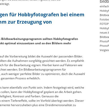
bild
eiträgt.
einfac
Hobbyf
en für Hobbyfotografen bei einem
Bildbe
Fotobe
mm zur Erzeugung von
FOTO
Hobbyf
neues 
Bildbe
 Bildbearbeitungsprogramm sollten Hobbyfotografen
PhotoP
ekt optimal einzusetzen und so den Bildern mehr
PhotoP
Verglei
 auf die Vorbereitung bildet die Auswahl der passenden Bilder.
llten die Aufnahmen sorgfältig gesichtet werden. Es empfiehlt
sich für die Bearbeitung eignen. Hierbei kann auf Faktoren wie
achtet werden. Ein Bildbearbeitungsprogramm für
, auch weniger perfekte Bilder zu optimieren, doch die Auswahl
n gesamten Prozess erheblich.
s kann ebenfalls von Punkt sein. Indem festgelegt wird, welche
 sollen, kann der Hobbyfotograf geplant an die Arbeit gehen.
Helligkeit, Kontrast und Farben. Genauso die
inem Tiefeneffekt, sollte im Vorfeld überlegt werden. Dieser
lemente hervorzuheben plus eine Dreidimensionalität zu