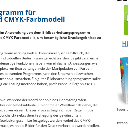
ogramm für
d CMYK-Farbmodell
beim Anwendung von dem Bildbearbeitungsprogramm
des CMYK-Farbmodells, um bestmögliche Druckergebnisse zu
ramm wirkungsvoll zu koordinieren, ist es hilfreich, die
ndividuellen Bedürfnissen gerecht werden. Es gibt zahlreiche
denartige Funktionen haben, von einfachen Anpassungen wie
omplexeren Bearbeitungen wie der Manipulation von Farben
 des passenden Programms kann den Unterschied zwischen
stration ausmachen. Ein gutes Bildbearbeitungsprogramm sollte
tig die Lösungsmethode haben, professionelle Ergebnisse zu
nkel während der Koordination eines Hobbyfotografen
s der Arbeitsabläufe. Ein optimaler Workflow hilft dabei, die
Fotos 
it zu verkürzen. Dieser Prozess beginnt in der Regel mit der
n Durchsicht nebst dem Festlegung der gewünschten
 Bearbeitungsschritte festgelegt werden, wobei das CMYK-
FOTOS
muss, wenn die Bilder für den Druck vorbereitet werden sollen.