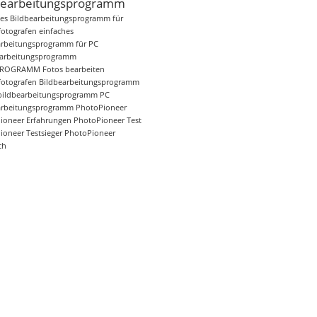
bearbeitungsprogramm
hes Bildbearbeitungsprogramm für
otografen
einfaches
arbeitungsprogramm für PC
arbeitungsprogramm
PROGRAMM
Fotos bearbeiten
otografen Bildbearbeitungsprogramm
bildbearbeitungsprogramm
PC
arbeitungsprogramm
PhotoPioneer
ioneer Erfahrungen
PhotoPioneer Test
ioneer Testsieger
PhotoPioneer
ch