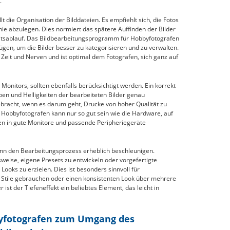
.
lt die Organisation der Bilddateien. Es empfiehlt sich, die Fotos
chie abzulegen. Dies normiert das spätere Auffinden der Bilder
eitsablauf. Das Bildbearbeitungsprogramm für Hobbyfotografen
ügen, um die Bilder besser zu kategorisieren und zu verwalten.
 Zeit und Nerven und ist optimal dem Fotografen, sich ganz auf
Monitors, sollten ebenfalls berücksichtigt werden. Ein korrekt
rben und Helligkeiten der bearbeiteten Bilder genau
bracht, wenn es darum geht, Drucke von hoher Qualität zu
 Hobbyfotografen kann nur so gut sein wie die Hardware, auf
nen in gute Monitore und passende Peripheriegeräte
nn den Bearbeitungsprozess erheblich beschleunigen.
eise, eigene Presets zu entwickeln oder vorgefertigte
ooks zu erzielen. Dies ist besonders sinnvoll für
 Stile gebrauchen oder einen konsistenten Look über mehrere
ist der Tiefeneffekt ein beliebtes Element, das leicht in
yfotografen zum Umgang des