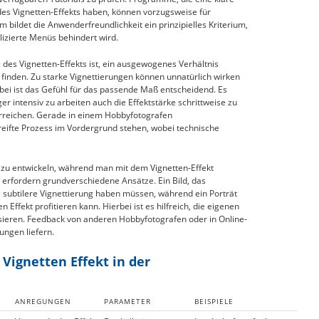
s Vignetten-Effekts haben, können vorzugsweise für
bildet die Anwenderfreundlichkeit ein prinzipielles Kriterium,
lizierte Menüs behindert wird.
des Vignetten-Effekts ist, ein ausgewogenes Verhältnis
inden. Zu starke Vignettierungen können unnatürlich wirken
rbei ist das Gefühl für das passende Maß entscheidend. Es
er intensiv zu arbeiten auch die Effektstärke schrittweise zu
rreichen. Gerade in einem Hobbyfotografen
eifte Prozess im Vordergrund stehen, wobei technische
il zu entwickeln, während man mit dem Vignetten-Effekt
 erfordern grundverschiedene Ansätze. Ein Bild, das
 subtilere Vignettierung haben müssen, während ein Porträt
ffekt profitieren kann. Hierbei ist es hilfreich, die eigenen
sieren. Feedback von anderen Hobbyfotografen oder in Online-
ungen liefern.
Vignetten Effekt in der
ANREGUNGEN
PARAMETER
BEISPIELE