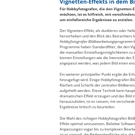
Vignetten-Effekts in dem 
Für Hobbyfotografen, die den Vignetten-
möchten, ist es hilfreich, mit verschied
um einfallsreiche Ergebnisse zu erzielen.
Der Vignetten-Effekt, als dunkleres oder hel
hervorheben und den Blick des Betrachters 
Hobbyfotografen Bildbearbeitungsprogramm
k
Programme haben Standardfilter, die den Vign
die manuellen Einstellungsmöglichkeiten zu e
können Einstellungen wie die Intensität des 
angepasst werden, was jedem Bild einen einz
Ein weiterer prinzipieller Punkt ergibt die Er
hinzugefügt wird. Einige Hobbyfotografen 
Klarheit und Schärfe der zentralen Bildbere
aufgehellt werden. Diese Technik kann haupts
dramatischen Effekt erzeugen und das Bild 
herauszuholen, ist es ratsam, mit verschied
Ergebnisse kritisch zu beurteilen.
Die Wahl des richtigen Hobbyfotografen Bil
Effekt optimal umzusetzen. Beliebte Softwar
Anpassungen sogar bis zu komplexen Bearbe
ist es sinnvoll, die Bedienoberfläche plus di