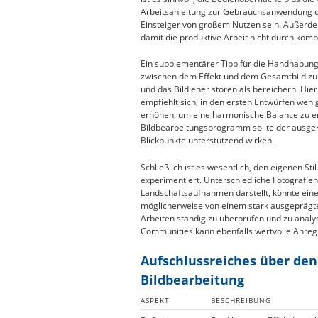
Arbeitsanleitung zur Gebrauchsanwendung de
Einsteiger von großem Nutzen sein. Außerdem 
damit die produktive Arbeit nicht durch komp
Ein supplementärer Tipp für die Handhabung 
zwischen dem Effekt und dem Gesamtbild zu f
und das Bild eher stören als bereichern. Hie
empfiehlt sich, in den ersten Entwürfen wenig
erhöhen, um eine harmonische Balance zu e
Bildbearbeitungsprogramm sollte der ausger
Blickpunkte unterstützend wirken.
Schließlich ist es wesentlich, den eigenen St
experimentiert. Unterschiedliche Fotografien
Landschaftsaufnahmen darstellt, könnte eine
möglicherweise von einem stark ausgeprägten E
Arbeiten ständig zu überprüfen und zu analy
Communities kann ebenfalls wertvolle Anreg
Aufschlussreiches über den 
Bildbearbeitung
ASPEKT
BESCHREIBUNG