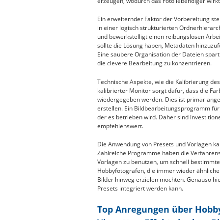
erzeugen, wodurch das Foto lebendiger wirkt
Ein erweiternder Faktor der Vorbereitung stel
in einer logisch strukturierten Ordnerhierar
und bewerkstelligt einen reibungslosen Arb
sollte die Lösung haben, Metadaten hinzuzuf
Eine saubere Organisation der Dateien spart
die clevere Bearbeitung zu konzentrieren.
Technische Aspekte, wie die Kalibrierung des 
kalibrierter Monitor sorgt dafür, dass die Fa
wiedergegeben werden. Dies ist primär ange
erstellen. Ein Bildbearbeitungsprogramm für
der es betrieben wird. Daher sind Investitio
empfehlenswert.
Die Anwendung von Presets und Vorlagen ka
Zahlreiche Programme haben die Verfahrensw
Vorlagen zu benutzen, um schnell bestimmte L
Hobbyfotografen, die immer wieder ähnliche
Bilder hinweg erzielen möchten. Genauso hier 
Presets integriert werden kann.
Top Anregungen über Hobb