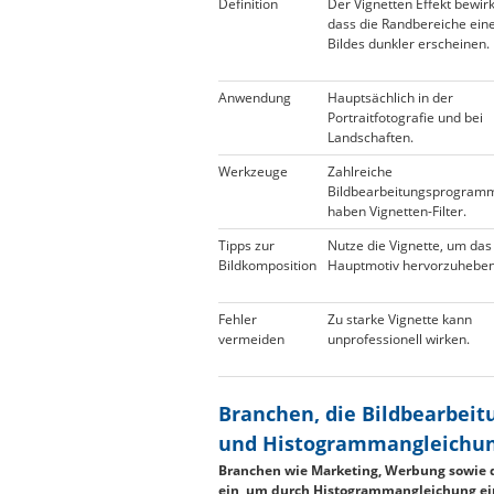
Definition
Der Vignetten Effekt bewirk
dass die Randbereiche ein
Bildes dunkler erscheinen.
Anwendung
Hauptsächlich in der
Portraitfotografie und bei
Landschaften.
Werkzeuge
Zahlreiche
Bildbearbeitungsprogram
haben Vignetten-Filter.
Tipps zur
Nutze die Vignette, um das
Bildkomposition
Hauptmotiv hervorzuheben
Fehler
Zu starke Vignette kann
vermeiden
unprofessionell wirken.
Branchen, die Bildbearbei
und Histogrammangleichun
Branchen wie Marketing, Werbung sowie 
ein, um durch Histogrammangleichung ei