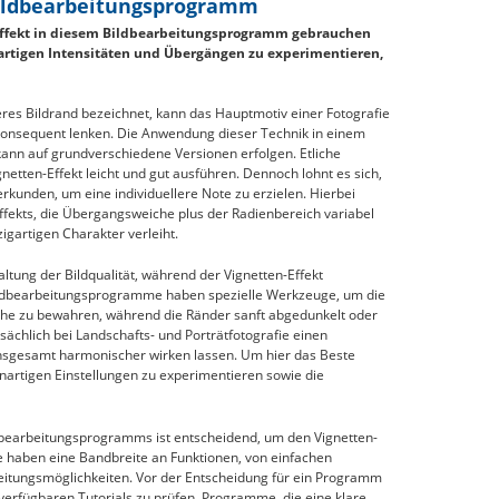
Bildbearbeitungsprogramm
Effekt in diesem Bildbearbeitungsprogramm gebrauchen
enartigen Intensitäten und Übergängen zu experimentieren,
leres Bildrand bezeichnet, kann das Hauptmotiv einer Fotografie
konsequent lenken. Die Anwendung dieser Technik in einem
ann auf grundverschiedene Versionen erfolgen. Etliche
etten-Effekt leicht und gut ausführen. Dennoch lohnt es sich,
rkunden, um eine individuellere Note zu erzielen. Hierbei
Effekts, die Übergangsweiche plus der Radienbereich variabel
igartigen Charakter verleiht.
haltung der Bildqualität, während der Vignetten-Effekt
Bildbearbeitungsprogramme haben spezielle Werkzeuge, um die
iche zu bewahren, während die Ränder sanft abgedunkelt oder
ächlich bei Landschafts- und Porträtfotografie einen
insgesamt harmonischer wirken lassen. Um hier das Beste
enartigen Einstellungen zu experimentieren sowie die
dbearbeitungsprogramms ist entscheidend, um den Vignetten-
e haben eine Bandbreite an Funktionen, von einfachen
itungsmöglichkeiten. Vor der Entscheidung für ein Programm
e verfügbaren Tutorials zu prüfen. Programme, die eine klare